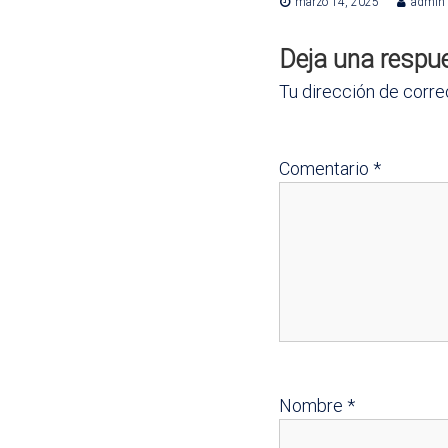
e
marzo 14, 2025
admin
e
Deja una respu
n
Tu dirección de corre
t
Comentario
*
r
a
d
a
s
Nombre
*