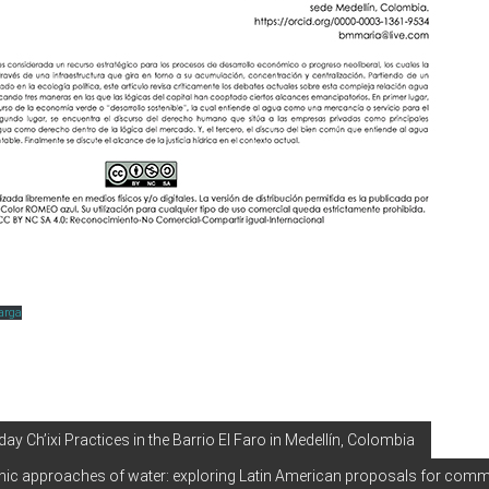
arga
ay Ch’ixi Practices in the Barrio El Faro in Medellín, Colombia
ic approaches of water: exploring Latin American proposals for com