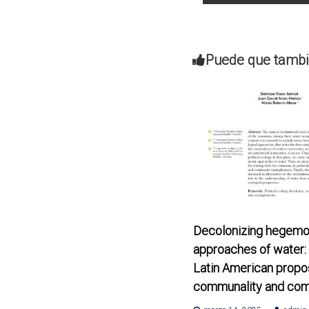
a
v
Puede que tambi
e
g
a
c
i
ó
Decolonizing hegemo
n
approaches of water: 
Latin American propos
d
communality and co