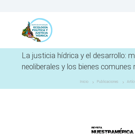
S
a
l
t
a
r
a
l
c
La justicia hídrica y el desarrollo
o
neoliberales y los bienes comunes 
n
t
e
Inicio
Publicaciones
Artíc
n
i
d
o