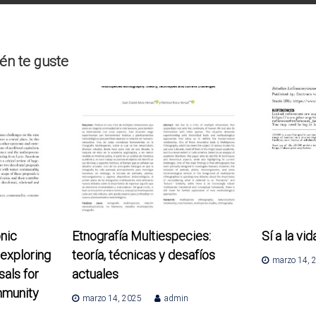
én te guste
nic
Etnografía Multiespecies:
Sí a la vid
exploring
teoría, técnicas y desafíos
marzo 14, 
als for
actuales
mmunity
marzo 14, 2025
admin