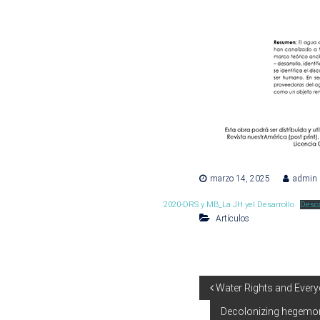
marzo 14, 2025
admin
2020-DRS y MB_La JH yel Desarrollo
Desc
Artículos
N
Water Rights and Everyd
Decolonizing hegemon