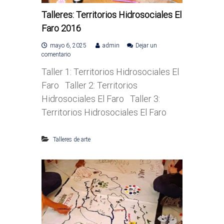
Talleres: Territorios Hidrosociales El
Faro 2016
mayo 6, 2025
admin
Dejar un
e
comentario
n
Taller 1: Territorios Hidrosociales El
T
a
Faro Taller 2: Territorios
l
Hidrosociales El Faro Taller 3:
l
e
Territorios Hidrosociales El Faro
r
e
s
Talleres de arte
:
T
e
r
r
i
t
o
r