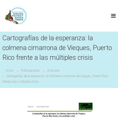
S
a
l
t
a
r
a
Cartografías de la esperanza: la
l
colmena cimarrona de Vieques, Puerto
c
o
Rico frente a las múltiples crisis
n
t
e
Inicio
Publicaciones
Artículos
n
Cartografías de la esperanza: la colmena cimarrona de Vieques, Puerto Rico
i
frente a las múltiples crisis
d
o