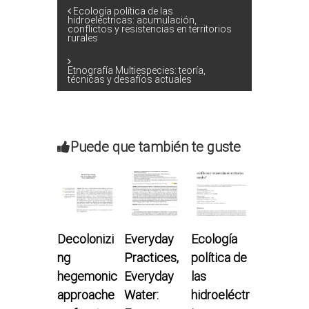
N
Ecología política de las
hidroeléctricas: acumulación,
conflictos y resistencias en territorios
rurales
a
v
Etnografía Multiespecies: teoría,
técnicas y desafíos actuales
e
g
Puede que también te guste
a
c
i
Decolonizi
Everyday
Ecología
ng
Practices,
política de
ó
hegemonic
Everyday
las
n
approache
Water:
hidroeléctr