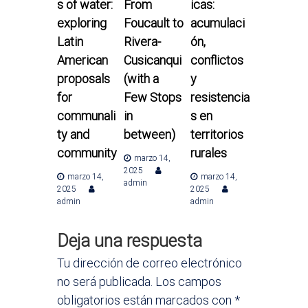
s of water:
From
icas:
d
exploring
Foucault to
acumulaci
Latin
Rivera-
ón,
e
American
Cusicanqui
conflictos
e
proposals
(with a
y
for
Few Stops
resistencia
n
communali
in
s en
ty and
between)
territorios
t
community
rurales
marzo 14,
r
2025
marzo 14,
marzo 14,
admin
2025
2025
a
admin
admin
d
Deja una respuesta
a
Tu dirección de correo electrónico
no será publicada.
Los campos
s
obligatorios están marcados con
*