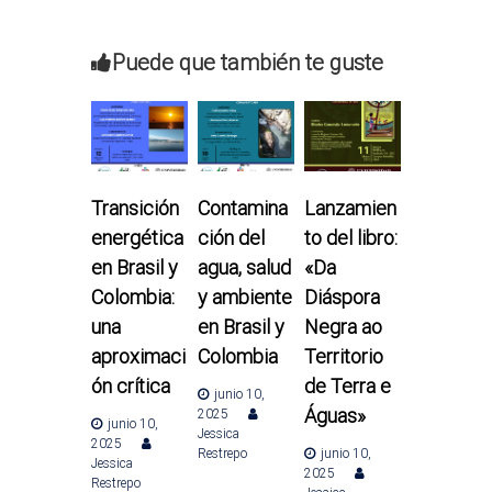
v
Puede que también te guste
e
g
a
Transición
Contamina
Lanzamien
c
energética
ción del
to del libro:
en Brasil y
agua, salud
«Da
i
Colombia:
y ambiente
Diáspora
una
en Brasil y
Negra ao
ó
aproximaci
Colombia
Territorio
n
ón crítica
de Terra e
junio 10,
Águas»
2025
junio 10,
d
Jessica
2025
Restrepo
junio 10,
Jessica
2025
e
Restrepo