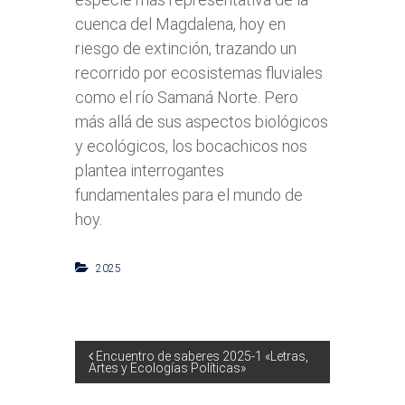
cuenca del Magdalena, hoy en
riesgo de extinción, trazando un
recorrido por ecosistemas fluviales
como el río Samaná Norte. Pero
más allá de sus aspectos biológicos
y ecológicos, los bocachicos nos
plantea interrogantes
fundamentales para el mundo de
hoy.
2025
N
Encuentro de saberes 2025-1 «Letras,
Artes y Ecologías Políticas»
a