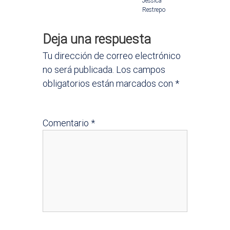
Jessica
Restrepo
e
Deja una respuesta
n
Tu dirección de correo electrónico
t
no será publicada.
Los campos
obligatorios están marcados con
*
r
a
Comentario
*
d
a
s